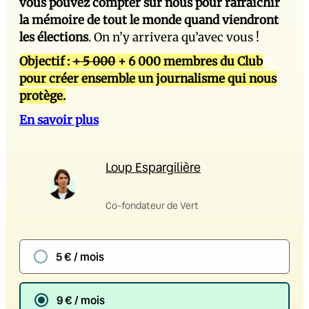
vous pouvez compter sur nous pour rafraîchir
la mémoire de tout le monde quand viendront
les élections
. On n’y arrivera qu’avec vous !
Objectif :
+ 5 000
+ 6 000 membres du Club
pour créer ensemble un journalisme qui nous
protège.
En savoir plus
Loup Espargilière
Co-fondateur de Vert
5 € / mois
9 € / mois