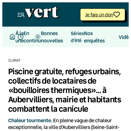
Aller
au
Je fais un don
contenu
À la
En
Bonnes
Nos
Séries
Vidé
une
continu
nouvelles
d’été
enquêtes
CLIMAT
Piscine gratuite, refuges urbains,
collectifs de locataires de
«bouilloires thermiques»… à
Aubervilliers, mairie et habitants
combattent la canicule
Chaleur tourmente.
En pleine vague de chaleur
exceptionnelle, la ville d’Aubervilliers (Seine-Saint-