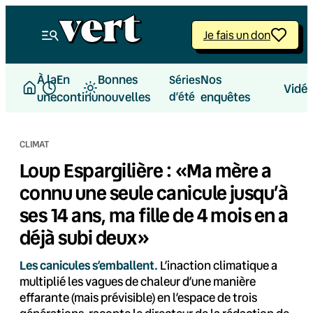
Aller
au
Je fais un don
contenu
À la
En
Bonnes
Nos
Séries
Vidé
une
continu
nouvelles
d’été
enquêtes
CLIMAT
Loup Espargilière : «Ma mère a
connu une seule canicule jusqu’à
ses 14 ans, ma fille de 4 mois en a
déjà subi deux»
Les canicules s’emballent.
L’inaction climatique a
multiplié les vagues de chaleur d’une manière
effarante (mais prévisible) en l’espace de trois