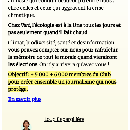
amnésie qui conduit beaucoup d’entre nous à
élire celles et ceux qui aggravent la crise
climatique.
Chez
Vert
, l’écologie est à la Une tous les jours et
pas seulement quand il fait chaud
.
Climat, biodiversité, santé et désinformation :
vous pouvez compter sur nous pour rafraîchir
la mémoire de tout le monde quand viendront
les élections
. On n’y arrivera qu’avec vous !
Objectif :
+ 5 000
+ 6 000 membres du Club
pour créer ensemble un journalisme qui nous
protège.
En savoir plus
Loup Espargilière