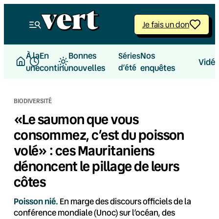
Aller
au
Je fais un don
contenu
À la
En
Bonnes
Nos
Séries
Vidé
une
continu
nouvelles
d’été
enquêtes
BIODIVERSITÉ
«Le saumon que vous
consommez, c’est du poisson
volé» : ces Mauritaniens
dénoncent le pillage de leurs
côtes
Poisson nié.
En marge des discours officiels de la
conférence mondiale (Unoc) sur l’océan, des