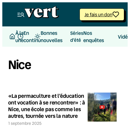
Je fais un don
À la
En
Bonnes
Nos
Séries
Vidé
une
continu
nouvelles
d’été
enquêtes
Nice
«La permaculture et l’éducation
ont vocation à se rencontrer» : à
Nice, une école pas comme les
autres, tournée vers la nature
1 septembre 2025