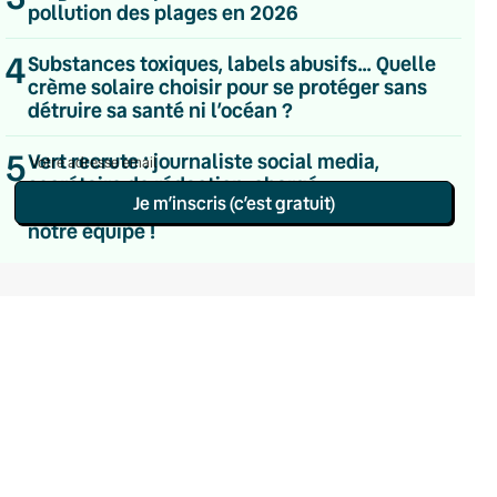
pollution des plages en 2026
Hebdomadaire
Le samedi
Chaleurs Actuelles
4
Substances toxiques, labels abusifs… Quelle
Une fois par mois
crème solaire choisir pour se protéger sans
C’était Mieux Après
détruire sa santé ni l’océan ?
Occasionnelle
5
Vert recrute : journaliste social media,
secrétaire de rédaction, chargé
Je m’inscris (c’est gratuit)
d’administration et de finances… rejoignez
notre équipe !
Politique de confidentialité