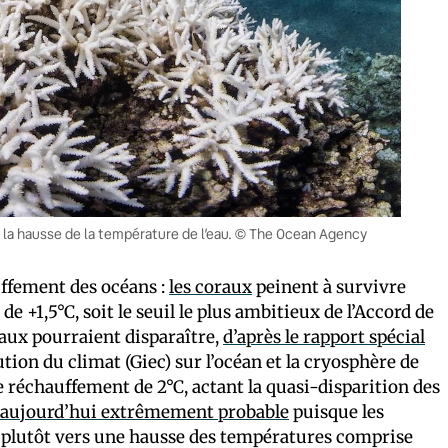
de la hausse de la température de l’eau. © The Ocean Agency
fement des océans :
les coraux
peinent à survivre
e +1,5°C, soit le seuil le plus ambitieux de l’Accord de
raux pourraient disparaître,
d’après le rapport spécial
ion du climat (Giec) sur l’océan et la cryosphère de
 réchauffement de 2°C, actant la quasi-disparition des
t aujourd’hui extrêmement probable
puisque les
 plutôt vers une hausse des températures comprise