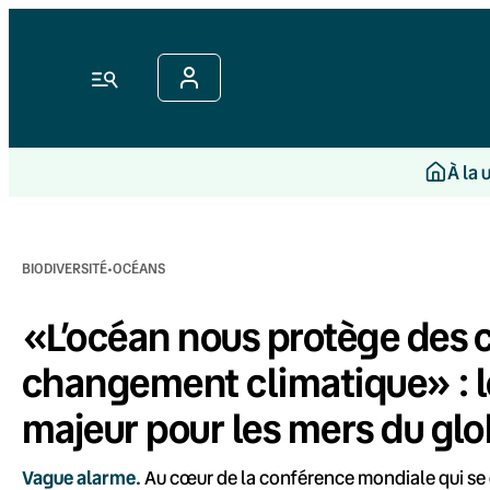
Aller
au
contenu
Menu
À la 
·
BIODIVERSITÉ
OCÉANS
«L’océan nous protège des
changement climatique» : l
majeur pour les mers du gl
Vague alarme.
Au cœur de la conférence mondiale qui se 