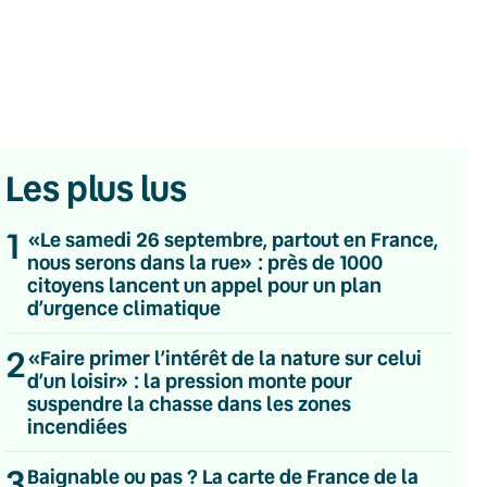
Les plus lus
1
«Le samedi 26 septembre, partout en France,
nous serons dans la rue» : près de 1000
citoyens lancent un appel pour un plan
d’urgence climatique
2
«Faire primer l’intérêt de la nature sur celui
d’un loisir» : la pression monte pour
suspendre la chasse dans les zones
💌 Inscrivez-vous à nos newsletters
incendiées
Quotidienne
3
Baignable ou pas ? La carte de France de la
Du lundi au vendredi