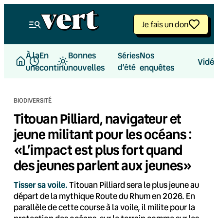
Aller
au
Je fais un don
contenu
À la
En
Bonnes
Nos
Séries
Vidé
une
continu
nouvelles
d’été
enquêtes
BIODIVERSITÉ
Titouan Pilliard, navigateur et
jeune militant pour les océans :
«L’impact est plus fort quand
des jeunes parlent aux jeunes»
Tisser sa voile.
Titouan Pilliard sera le plus jeune au
départ de la mythique Route du Rhum en 2026. En
parallèle de cette course à la voile, il milite pour la