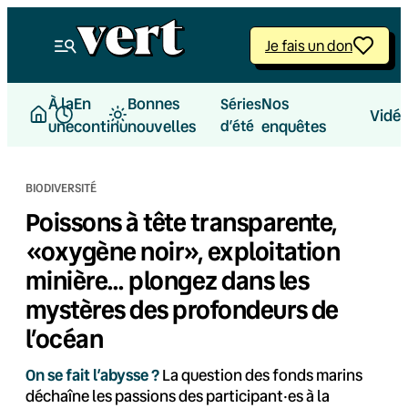
Aller
au
Je fais un don
contenu
À la
En
Bonnes
Nos
Séries
Vidé
une
continu
nouvelles
d’été
enquêtes
BIODIVERSITÉ
Poissons à tête transparente,
«oxygène noir», exploitation
minière… plongez dans les
mystères des profondeurs de
l’océan
On se fait l’abysse ?
La question des fonds marins
déchaîne les passions des participant·es à la