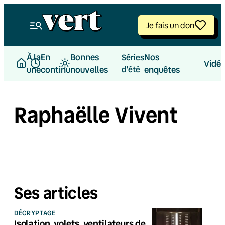
Je fais un don
À la
En
Bonnes
Nos
Séries
Vidé
une
continu
nouvelles
d’été
enquêtes
Raphaëlle Vivent
Ses articles
DÉCRYPTAGE
Isolation, volets, ventilateurs de