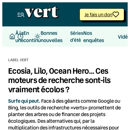
Aller
au
Je fais un don
contenu
À la
En
Bonnes
Nos
Séries
Vidé
une
continu
nouvelles
d’été
enquêtes
LABEL VERT
Ecosia, Lilo, Ocean Hero… Ces
moteurs de recherche sont-ils
vraiment écolos ?
Surfe qui peut.
Face à des géants comme Google ou
Bing, les outils de recherche «verts» promettent de
planter des arbres ou de financer des projets
écologiques. Des alternatives qui, par la
multiplication des infrastructures nécessaires pour