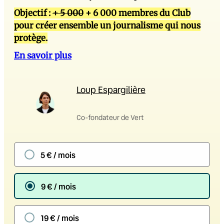
Objectif :
+ 5 000
+ 6 000 membres du Club
pour créer ensemble un journalisme qui nous
protège.
En savoir plus
Loup Espargilière
Co-fondateur de Vert
5 € / mois
9 € / mois
19 € / mois