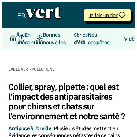
Aller
au
Je fais un don
contenu
À la
En
Bonnes
Nos
Séries
Vidé
une
continu
nouvelles
d’été
enquêtes
·
LABEL VERT
POLLUTIONS
Collier, spray, pipette : quel est
l’impact des antiparasitaires
pour chiens et chats sur
l’environnement et notre santé ?
Antipuce à l’oreille.
Plusieurs études mettent en
évidence les conséquences néfastes de certains