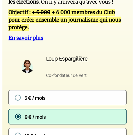
les élections
. On n’y arrivera qu’avec vous !
Objectif :
+ 5 000
+ 6 000 membres du Club
pour créer ensemble un journalisme qui nous
protège.
En savoir plus
Loup Espargilière
Co-fondateur de Vert
5 € / mois
9 € / mois