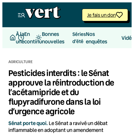
Aller
au
Je fais un don
contenu
À la
En
Bonnes
Nos
Séries
Vidé
une
continu
nouvelles
d’été
enquêtes
AGRICULTURE
Pesticides interdits : le Sénat
approuve la réintroduction de
l’acétamipride et du
flupyradifurone dans la loi
d’urgence agricole
Sénat porte quoi.
Le Sénat a ravivé un débat
inflammable en adoptant un amendement