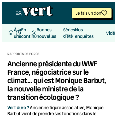
Aller
au
Je fais un don
contenu
À la
En
Bonnes
Nos
Séries
Vidé
une
continu
nouvelles
d’été
enquêtes
RAPPORTS DE FORCE
Ancienne présidente du WWF
France, négociatrice sur le
climat… qui est Monique Barbut,
la nouvelle ministre de la
transition écologique ?
Vert dure ?
Ancienne figure associative, Monique
Barbut vient de prendre ses fonctions dans le