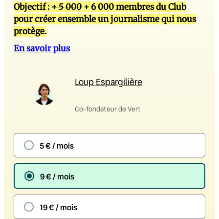
Objectif :
+ 5 000
+ 6 000 membres du Club
pour créer ensemble un journalisme qui nous
protège.
En savoir plus
Loup Espargilière
Co-fondateur de Vert
5 € / mois
9 € / mois
19 € / mois