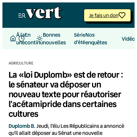
Aller
au
Je fais un don
contenu
À la
En
Bonnes
Nos
Série
Vidéo
une
continu
nouvelles
d’été
enquêtes
AGRICULTURE
La «loi Duplomb» est de retour :
le sénateur va déposer un
nouveau texte pour réautoriser
l’acétamipride dans certaines
cultures
Duplomb B.
Jeudi, l'élu Les Républicains a annoncé
qu’il allait déposer au Sénat une nouvelle