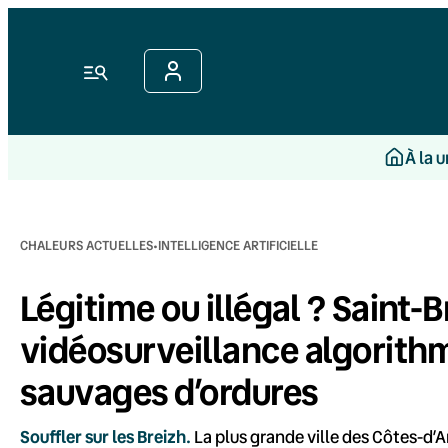
Aller
au
contenu
Menu
À la 
·
CHALEURS ACTUELLES
INTELLIGENCE ARTIFICIELLE
Légitime ou illégal ? Saint-Br
vidéosurveillance algorith
sauvages d’ordures
Souffler sur les Breizh.
La plus grande ville des Côtes-d