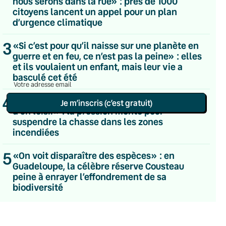
nous serons dans la rue» : près de 1000
Du lundi au vendredi
citoyens lancent un appel pour un plan
Hebdomadaire
d’urgence climatique
Le samedi
Chaleurs Actuelles
3
«Si c’est pour qu’il naisse sur une planète en
Une fois par mois
guerre et en feu, ce n’est pas la peine» : elles
C’était Mieux Après
et ils voulaient un enfant, mais leur vie a
Occasionnelle
basculé cet été
4
«Faire primer l’intérêt de la nature sur celui
Je m’inscris (c’est gratuit)
d’un loisir» : la pression monte pour
suspendre la chasse dans les zones
Politique de confidentialité
incendiées
5
«On voit disparaître des espèces» : en
Guadeloupe, la célèbre réserve Cousteau
peine à enrayer l’effondrement de sa
biodiversité