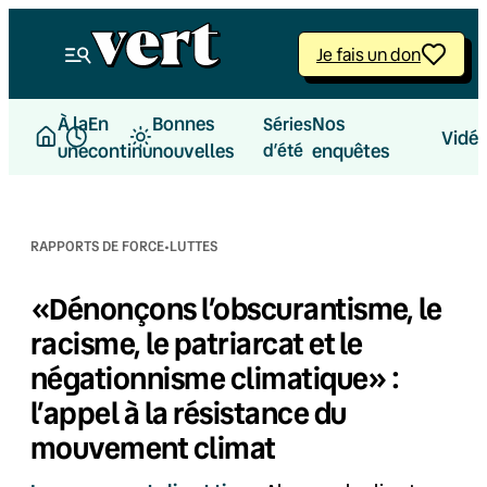
Aller
au
Je fais un don
contenu
À la
En
Bonnes
Nos
Séries
Vidé
une
continu
nouvelles
d’été
enquêtes
·
RAPPORTS DE FORCE
LUTTES
«Dénonçons l’obscurantisme, le
racisme, le patriarcat et le
négationnisme climatique» :
l’appel à la résistance du
mouvement climat