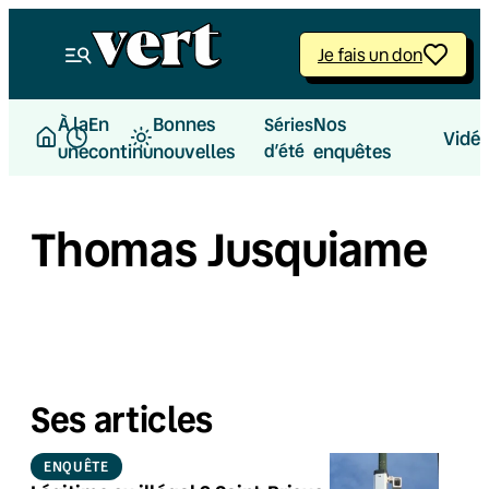
Je fais un don
À la
En
Bonnes
Nos
Séries
Vidé
une
continu
nouvelles
d’été
enquêtes
Thomas Jusquiame
Ses articles
ENQUÊTE