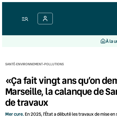
Aller
au
contenu
Menu
À la 
·
SANTÉ-ENVIRONNEMENT
POLLUTIONS
«Ça fait vingt ans qu’on de
Marseille, la calanque de S
de travaux
Mer cure.
En 2025, l'État a débuté les travaux de mise en 