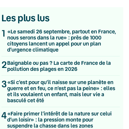
Les plus lus
1
«Le samedi 26 septembre, partout en France,
nous serons dans la rue» : près de 1000
citoyens lancent un appel pour un plan
d’urgence climatique
2
Baignable ou pas ? La carte de France de la
pollution des plages en 2026
3
«Si c’est pour qu’il naisse sur une planète en
guerre et en feu, ce n’est pas la peine» : elles
et ils voulaient un enfant, mais leur vie a
basculé cet été
💌 Inscrivez-vous à nos newsletters
4
«Faire primer l’intérêt de la nature sur celui
d’un loisir» : la pression monte pour
Quotidienne
suspendre la chasse dans les zones
Du lundi au vendredi