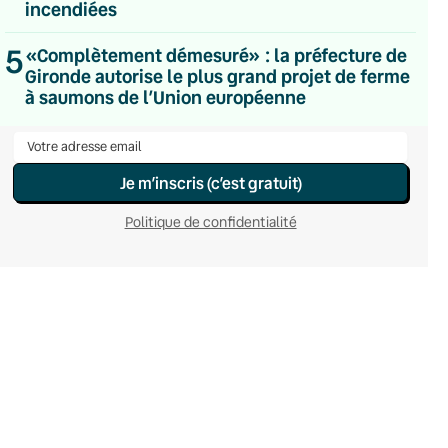
incendiées
Hebdomadaire
Le samedi
5
Chaleurs Actuelles
«Complètement démesuré» : la préfecture de
Une fois par mois
Gironde autorise le plus grand projet de ferme
C’était Mieux Après
à saumons de l’Union européenne
Occasionnelle
Je m’inscris (c’est gratuit)
Politique de confidentialité