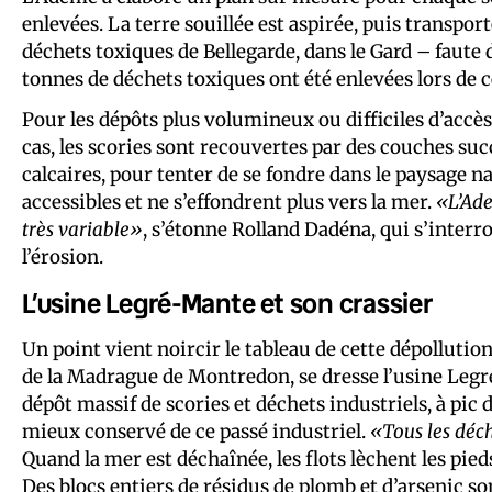
enlevées. La terre souillée est aspirée, puis transpo
déchets toxiques de Bellegarde, dans le Gard – faute
tonnes de déchets toxiques ont été enlevées lors de 
Pour les dépôts plus volumineux ou difficiles d’accès, 
cas, les scories sont recouvertes par des couches s
calcaires, pour tenter de se fondre dans le paysage na
accessibles et ne s’effondrent plus vers la mer.
«L’Ade
très variable»
, s’étonne Rolland Dadéna, qui s’interr
l’érosion.
L’usine Legré-Mante et son crassier
Un point vient noircir le tableau de cette dépollutio
de la Madrague de Montredon, se dresse l’usine Legré
dépôt massif de scories et déchets industriels, à pic d
mieux conservé de ce passé industriel.
«Tous les déch
Quand la mer est déchaînée, les flots lèchent les pied
Des blocs entiers de résidus de plomb et d’arsenic so