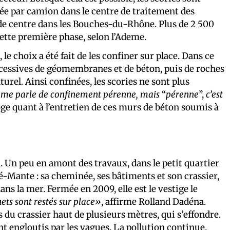
rtée par camion dans le centre de traitement des
 de centre dans les Bouches-du-Rhône. Plus de 2 500
cette première phase, selon l’Ademe.
le choix a été fait de les confiner sur place. Dans ce
uccessives de géomembranes et de béton, puis de roches
turel. Ainsi confinées, les scories ne sont plus
me parle de confinement pérenne, mais
“
pérenne
”,
c’est
oge quant à l’entretien de ces murs de béton soumis à
n. Un peu en amont des travaux, dans le petit quartier
-Mante : sa cheminée, ses bâtiments et son crassier,
ans la mer. Fermée en 2009, elle est le vestige le
ets sont restés sur place»
, affirme Rolland Dadéna.
s du crassier haut de plusieurs mètres, qui s’effondre.
nt engloutis par les vagues. La pollution continue.