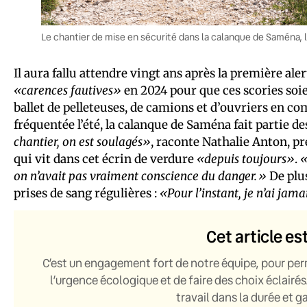
Le chantier de mise en sécurité dans la calanque de Saména, 
Il aura fallu attendre vingt ans après la première al
«carences fautives»
en 2024 pour que ces scories soi
ballet de pelleteuses, de camions et d’ouvriers en c
fréquentée l’été, la calanque de Saména fait partie de
chantier, on est soulagés»
, raconte Nathalie Anton, p
qui vit dans cet écrin de verdure
«depuis toujours»
.
«
on n’avait pas vraiment conscience du danger.»
De plus
prises de sang régulières :
«Pour l’instant, je n’ai jama
Cet article es
C’est un engagement fort de notre équipe, pour per
l’urgence écologique et de faire des choix éclairés
travail dans la durée et 