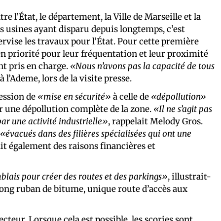
re l’État, le département, la Ville de Marseille et la
s usines ayant disparu depuis longtemps, c’est
rvise les travaux pour l’État. Pour cette première
 en priorité pour leur fréquentation et leur proximité
ont pris en charge.
«Nous n’avons pas la capacité de tous
 l’Ademe, lors de la visite presse.
ression de
«mise en sécurité»
à celle de
«dépollution»
uer une dépollution complète de la zone.
«Il ne s’agit pas
par une activité industrielle»
, rappelait Melody Gros.
«évacués dans des filières spécialisées qui ont une
ait également des raisons financières et
lais pour créer des routes et des parkings»
, illustrait-
e long ruban de bitume, unique route d’accès aux
teur. Lorsque cela est possible, les scories sont