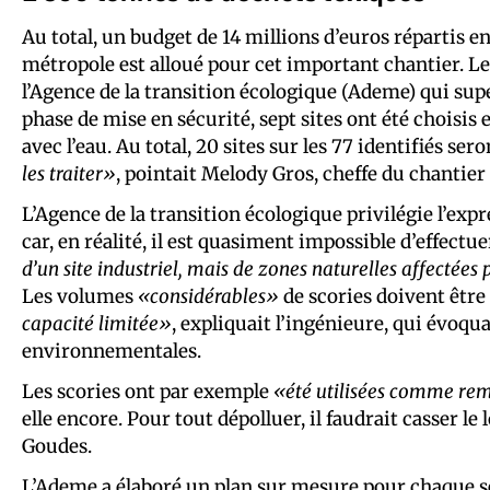
Au total, un budget de 14 millions d’euros répartis ent
métropole est alloué pour cet important chantier. Le
l’Agence de la transition écologique (Ademe) qui supe
phase de mise en sécurité, sept sites ont été choisis
avec l’eau. Au total, 20 sites sur les 77 identifiés ser
les traiter»
, pointait Melody Gros, cheffe du chantier à
L’Agence de la transition écologique privilégie l’exp
car, en réalité, il est quasiment impossible d’effect
d’un site industriel, mais de zones naturelles affectées 
Les volumes
«considérables»
de scories doivent être
capacité limitée»
, expliquait l’ingénieure, qui évoqu
environnementales.
Les scories ont par exemple
«été utilisées comme remb
elle encore. Pour tout dépolluer, il faudrait casser l
Goudes.
L’Ademe a élaboré un plan sur mesure pour chaque sec