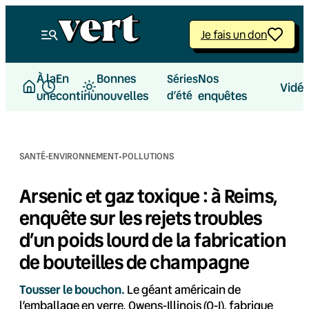
Aller
au
Je fais un don
contenu
À la
En
Bonnes
Nos
Séries
Vidé
une
continu
nouvelles
d’été
enquêtes
·
SANTÉ-ENVIRONNEMENT
POLLUTIONS
Arsenic et gaz toxique : à Reims,
enquête sur les rejets troubles
d’un poids lourd de la fabrication
de bouteilles de champagne
Tousser le bouchon.
Le géant américain de
l’emballage en verre, Owens-Illinois (O-I), fabrique