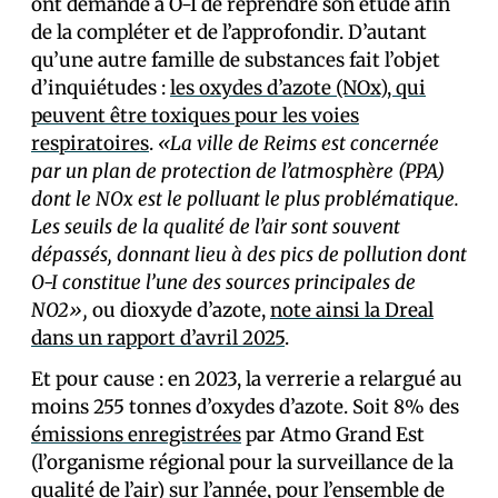
ont demandé à O-I de reprendre son étude afin
de la compléter et de l’approfondir. D’autant
qu’une autre famille de substances fait l’objet
d’inquiétudes :
les oxydes d’azote (NOx), qui
peuvent être toxiques pour les voies
respiratoires
.
«La ville de Reims est concernée
par un plan de protection de l’atmosphère (PPA)
dont le NOx est le polluant le plus problématique.
Les seuils de la qualité de l’air sont souvent
dépassés, donnant lieu à des pics de pollution dont
O-I constitue l’une des sources principales de
NO2»,
ou dioxyde d’azote,
note ainsi la Dreal
dans un rapport d’avril 2025
.
Et pour cause : en 2023, la verrerie a relargué au
moins 255 tonnes d’oxydes d’azote. Soit 8% des
émissions enregistrées
par Atmo Grand Est
(l’organisme régional pour la surveillance de la
qualité de l’air) sur l’année, pour l’ensemble de