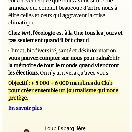
collectivement ce que nous avons subi. Une
amnésie qui conduit beaucoup d’entre nous à
élire celles et ceux qui aggravent la crise
climatique.
Chez
Vert
, l’écologie est à la Une tous les jours et
pas seulement quand il fait chaud
.
Climat, biodiversité, santé et désinformation :
vous pouvez compter sur nous pour rafraîchir
la mémoire de tout le monde quand viendront
les élections
. On n’y arrivera qu’avec vous !
Objectif :
+ 5 000
+ 6 000 membres du Club
pour créer ensemble un journalisme qui nous
protège.
En savoir plus
Loup Espargilière