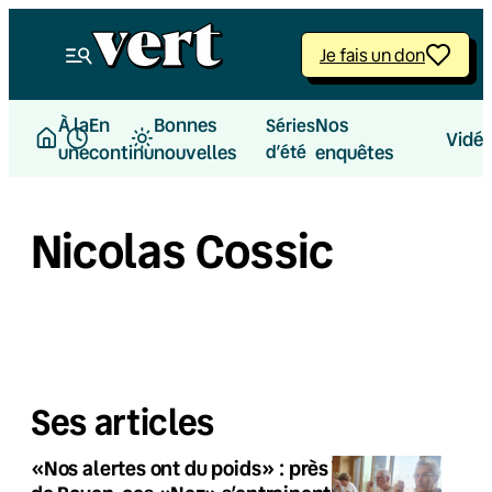
Je fais un don
À la
En
Bonnes
Nos
Séries
Vidé
une
continu
nouvelles
d’été
enquêtes
Nicolas Cossic
Ses articles
«Nos alertes ont du poids» : près