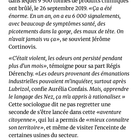
dans lequel 9 500 tonnes de produits chimiques
ont brûlé, le 26 septembre 2019.
«Ça a été
énorme. En un an, on a eu 6 000 signalements,
avec beaucoup de symptômes santé, des
picotements dans la gorge, des maux de tête. On
n’avait jamais vu ça»
, se souvient Jérôme
Cortinovis.
«C’était violent, les odeurs ont persisté pendant
plus d’un mois»
, témoigne pour sa part Régis
Dérenchy.
«Les odeurs provenant des émanations
industrielles pouvaient m’inquiéter, surtout après
Lubrizol
, confie Aurélia Confais.
Mais, apprendre
le langage des Nez, ça m’a appris à rationaliser.»
Cette sociologue dit ne pas regretter une
seconde de s’être lancée dans cette
«aventure
citoyenne»
, qui lui a permis de
«mieux connaître
son territoire»
, et même de visiter l’enceinte de
certaines usines du secteur.