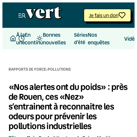
Aller
au
Je fais un don
contenu
À la
En
Bonnes
Nos
Séries
Vidé
une
continu
nouvelles
d’été
enquêtes
·
RAPPORTS DE FORCE
POLLUTIONS
«Nos alertes ont du poids» : près
de Rouen, ces «Nez»
s’entrainent à reconnaitre les
odeurs pour prévenir les
pollutions industrielles