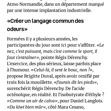
Atmo Normandie, dans un département marqué
par une intense implantation industrielle.
«Créer un langage commun des
odeurs»
Formé·es il y a plusieurs années, les
participant·es du jour sont ici pour s’affûter.
«Le
nez, c’est puissant, mais c’est comme le sport, il
faut s’entraîner»
, pointe Régis Dérenchy.
L’exercice, des plus sérieux, laisse parfois place
à l’humour.
«Celui-là, il sent le bouc, non ?»
,
propose Brigitte Duval, après avoir reniflé par
trois fois la mouillette.
«J’aurais dit les pieds»
,
surenchérit Régis Dérenchy. De l’acide
octénoïque, en réalité. Et l’isobutyrate d’éthyle ?
«Comme un air de calva»
, pour Daniel Langlois.
«Du kiwi bien mûr»
, côté Mara Cesano,