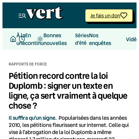
Aller
au
Je fais un don
contenu
À la
En
Bonnes
Nos
Séries
Vidé
une
continu
nouvelles
d’été
enquêtes
RAPPORTS DE FORCE
Pétition record contre la loi
Duplomb : signer un texte en
ligne, ça sert vraiment à quelque
chose ?
Il suffira qu’un signe.
Popularisées dans les années
2010, les pétitions fleurissent sur internet. Celle qui
vise à l'abrogation de la loi Duplomb a même