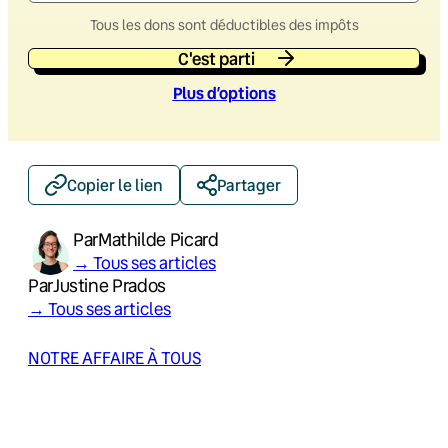
Tous les dons sont déductibles des impôts
C'est parti
Plus d’option
s
Copier le lien
Partager
Par
Mathilde Picard
→ Tous ses articles
Par
Justine Prados
→ Tous ses articles
NOTRE AFFAIRE À TOUS