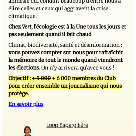
amnésie qui conduit beaucoup d’entre nous à
élire celles et ceux qui aggravent la crise
climatique.
Chez
Vert
, l’écologie est à la Une tous les jours et
pas seulement quand il fait chaud
.
Climat, biodiversité, santé et désinformation :
vous pouvez compter sur nous pour rafraîchir
la mémoire de tout le monde quand viendront
les élections
. On n’y arrivera qu’avec vous !
Objectif :
+ 5 000
+ 6 000 membres du Club
pour créer ensemble un journalisme qui nous
protège.
En savoir plus
Loup Espargilière