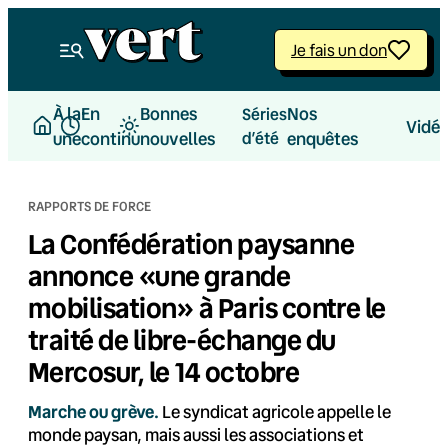
Aller
au
Je fais un don
contenu
À la
En
Bonnes
Nos
Séries
Vidé
une
continu
nouvelles
d’été
enquêtes
RAPPORTS DE FORCE
La Confédération paysanne
annonce «une grande
mobilisation» à Paris contre le
traité de libre-échange du
Mercosur, le 14 octobre
Marche ou grève.
Le syndicat agricole appelle le
monde paysan, mais aussi les associations et