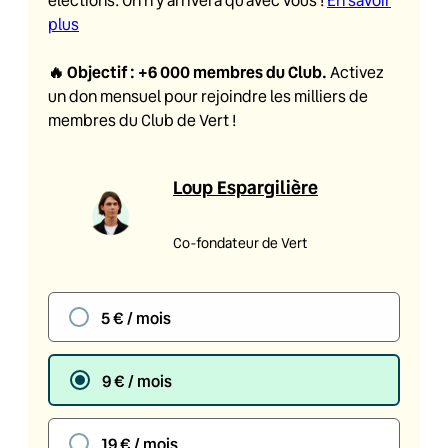
élections. On n’y arrivera qu’avec vous !
En savoir
plus
🔥
Objectif : +6 000 membres du Club
.
Activez
un don mensuel pour rejoindre les milliers de
membres du Club de Vert !
Loup Espargilière
Co-fondateur de Vert
5 € / mois
9 € / mois
19 € / mois