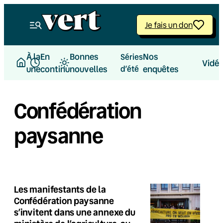
Je fais un don
À la
En
Bonnes
Nos
Séries
Vidé
une
continu
nouvelles
d’été
enquêtes
Confédération
paysanne
Les manifestants de la
Confédération paysanne
s’invitent dans une annexe du