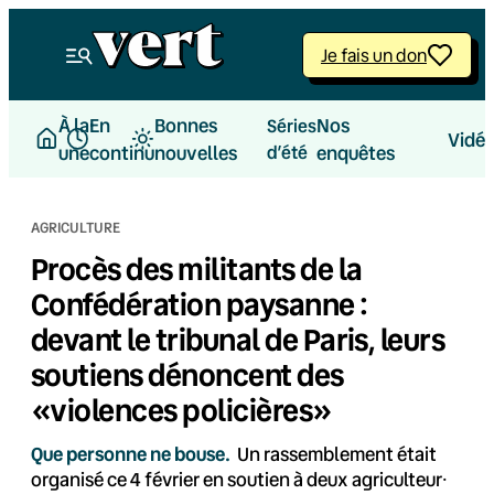
Aller
au
Je fais un don
contenu
À la
En
Bonnes
Nos
Séries
Vidé
une
continu
nouvelles
d’été
enquêtes
AGRICULTURE
Procès des militants de la
Confédération paysanne :
devant le tribunal de Paris, leurs
soutiens dénoncent des
«violences policières»
Que personne ne bouse.
Un rassemblement était
organisé ce 4 février en soutien à deux agriculteur⸱