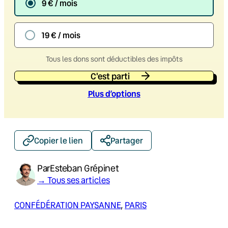
9 € / mois
19 € / mois
Tous les dons sont déductibles des impôts
C'est parti
Plus d’option
s
Copier le lien
Partager
Par
Esteban Grépinet
→ Tous ses articles
CONFÉDÉRATION PAYSANNE
, 
PARIS