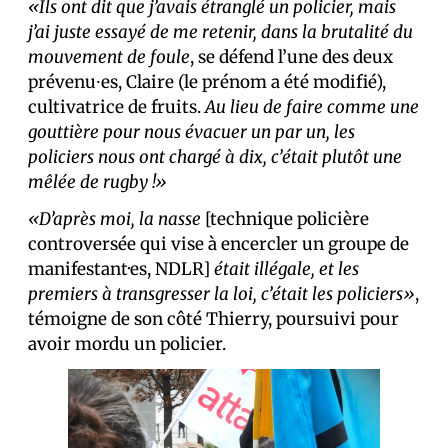
«Ils ont dit que j’avais étranglé un policier, mais
j’ai juste essayé de me retenir, dans la brutalité du
mouvement de foule
, se défend l’une des deux
prévenu⸱es, Claire (le prénom a été modifié),
cultivatrice de fruits.
Au lieu de faire comme une
gouttière pour nous évacuer un par un, les
policiers nous ont chargé à dix, c’était plutôt une
mêlée de rugby !»
«D’après moi, la nasse
[technique policière
controversée qui vise à encercler un groupe de
manifestant·es, NDLR]
était illégale, et les
premiers à transgresser la loi, c’était les policiers»
,
témoigne de son côté Thierry, poursuivi pour
avoir mordu un policier.