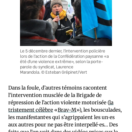
Le 5 décembre dernier, l’intervention policière
lors de l’action de la Confédération paysanne «a
été d’une violence extrême», selon la porte-
parole du syndicat, Laurence
Marandola. © Esteban Grépinet/Vert
Dans la foule, d’autres témoins racontent
l’intervention musclée de la Brigade de
répression de l’action violente motorisée (
la
tristement célèbre
«
Brav-M
»), les bousculades,
les manifestant·es qui s’agrippaient les un⸱es
aux autres pour ne pas être interpellé⸱es… Des
faits que l’on voit
dans des vidéos
prises sur le