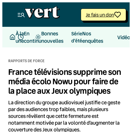
Aller
au
Je fais un don
contenu
À la
En
Bonnes
Nos
Série
Vidéo
une
continu
nouvelles
d’été
enquêtes
RAPPORTS DE FORCE
France télévisions supprime son
média écolo Nowu pour faire de
la place aux Jeux olympiques
La direction du groupe audiovisuel justifie ce geste
par des audiences trop faibles, mais plusieurs
sources révèlent que cette fermeture est
notamment motivée par la volonté d’augmenter la
couverture des Jeux olympiques.