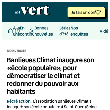
Aller
au
Je fais un don
contenu
À la
En
Bonnes
Nos
Séries
Vidé
une
continu
nouvelles
d’été
enquêtes
BIODIVERSITÉ
Banlieues Climat inaugure son
«école populaire», pour
démocratiser le climat et
redonner du pouvoir aux
habitants
Récré action.
L’association Banlieues Climat a
inauguré son école populaire à Saint-Ouen (Seine-