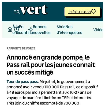
Aller
au
Je fais un don
contenu
À la
En
Bonnes
Nos
Série
Vidéo
une
continu
nouvelles
d’été
enquêtes
RAPPORTS DE FORCE
Annoncé en grande pompe, le
Pass rail pour les jeunes connait
un succès mitigé
Tour de pass pass.
Mi-juillet, le gouvernement a
annoncé avoir vendu 100 000 Pass rail, ce dispositif
à 49 euros par mois permettant aux 16-27 ans de
voyager de manière illimitée en TER et Intercités.
Très loin du chiffre escompté de 700 000