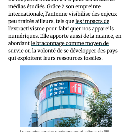
médias étudiés. Grâce à son empreinte
internationale, l’antenne visibilise des enjeux
peu traités ailleurs, tels que
les impacts de
l’extractivisme
pour fabriquer nos appareils
numériques. Elle apporte aussi de la nuance, en
abordant
le braconnage comme moyen de
survie
ou
la volonté de se développer des pays
qui exploitent leurs ressources fossiles.
Le premier service environnement-climat de RFI