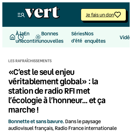
Aller
au
Je fais un don
contenu
À la
En
Bonnes
Nos
Séries
Vidé
une
continu
nouvelles
d’été
enquêtes
LES RAFRAÎCHISSEMENTS
«C’est le seul enjeu
véritablement global» : la
station de radio RFI met
l’écologie à l’honneur… et ça
marche !
Bonnette et sans bavure.
Dans le paysage
audiovisuel français, Radio France internationale