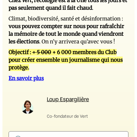
Chez
Vert
, l’écologie est à la Une tous les jours et
pas seulement quand il fait chaud
.
Climat, biodiversité, santé et désinformation :
vous pouvez compter sur nous pour rafraîchir
la mémoire de tout le monde quand viendront
les élections
. On n’y arrivera qu’avec vous !
Objectif :
+ 5 000
+ 6 000 membres du Club
pour créer ensemble un journalisme qui nous
protège.
En savoir plus
Loup Espargilière
Co-fondateur de Vert