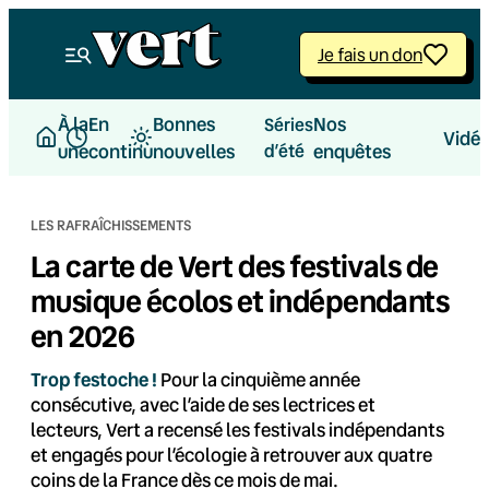
Aller
au
Je fais un don
contenu
À la
En
Bonnes
Nos
Séries
Vidé
une
continu
nouvelles
d’été
enquêtes
LES RAFRAÎCHISSEMENTS
La carte de Vert des festivals de
musique écolos et indépendants
en 2026
Trop festoche !
Pour la cinquième année
consécutive, avec l’aide de ses lectrices et
lecteurs, Vert a recensé les festivals indépendants
et engagés pour l’écologie à retrouver aux quatre
coins de la France dès ce mois de mai.