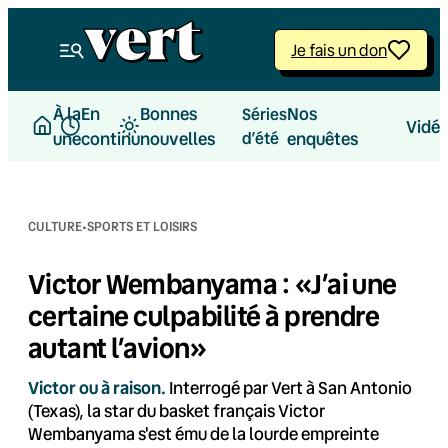
Aller
au
Je fais un don
contenu
À la
En
Bonnes
Nos
Séries
Vidé
une
continu
nouvelles
d’été
enquêtes
·
CULTURE
SPORTS ET LOISIRS
Victor Wembanyama : «J’ai une
certaine culpabilité à prendre
autant l’avion»
Victor ou à raison.
Interrogé par Vert à San Antonio
(Texas), la star du basket français Victor
Wembanyama s'est ému de la lourde empreinte