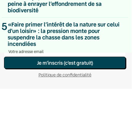
peine à enrayer l’effondrement de sa
Du lundi au vendredi
biodiversité
Hebdomadaire
Le samedi
Chaleurs Actuelles
5
«Faire primer l’intérêt de la nature sur celui
Une fois par mois
d’un loisir» : la pression monte pour
C’était Mieux Après
suspendre la chasse dans les zones
Occasionnelle
incendiées
Je m’inscris (c’est gratuit)
Politique de confidentialité