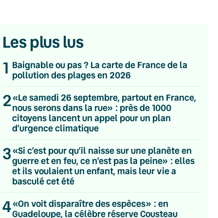
Les plus lus
1
Baignable ou pas ? La carte de France de la
pollution des plages en 2026
2
«Le samedi 26 septembre, partout en France,
nous serons dans la rue» : près de 1000
citoyens lancent un appel pour un plan
d’urgence climatique
3
«Si c’est pour qu’il naisse sur une planète en
guerre et en feu, ce n’est pas la peine» : elles
et ils voulaient un enfant, mais leur vie a
basculé cet été
💌 Inscrivez-vous à nos newsletters
4
«On voit disparaître des espèces» : en
Guadeloupe, la célèbre réserve Cousteau
Quotidienne