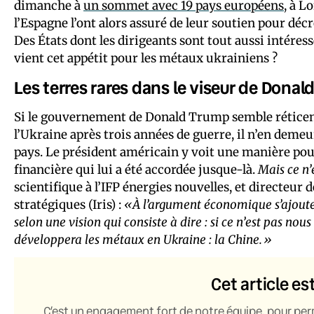
dimanche à
un sommet avec 19 pays européens
, à L
l’Espagne l’ont alors assuré de leur soutien pour décr
Des États dont les dirigeants sont tout aussi intéress
vient cet appétit pour les métaux ukrainiens ?
Les terres rares dans le viseur de Dona
Si le gouvernement de Donald Trump semble réticent 
l’Ukraine après trois années de guerre, il n’en deme
pays. Le président américain y voit une manière pou
financière qui lui a été accordée jusque-là.
Mais ce n’
scientifique à l’IFP énergies nouvelles, et directeur d
stratégiques (Iris) :
«À l’argument économique s’ajout
selon une vision qui consiste à dire : si ce n’est pas nou
développera les métaux en Ukraine : la Chine.»
Cet article es
C’est un engagement fort de notre équipe, pour per