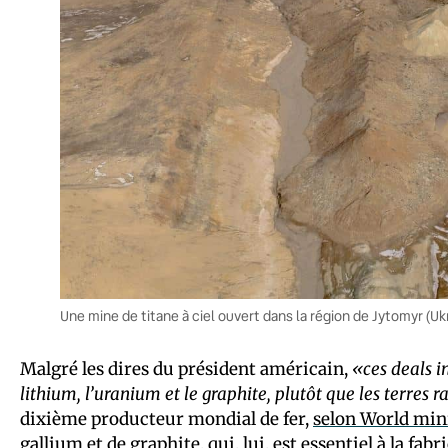
Une mine de titane à ciel ouvert dans la région de Jytomyr (Ukr
Malgré les dires du président américain,
«ces deals i
lithium, l’uranium et le graphite, plutôt que les terres r
dixième producteur mondial de fer,
selon World min
gallium et de graphite, qui, lui, est essentiel à la fab