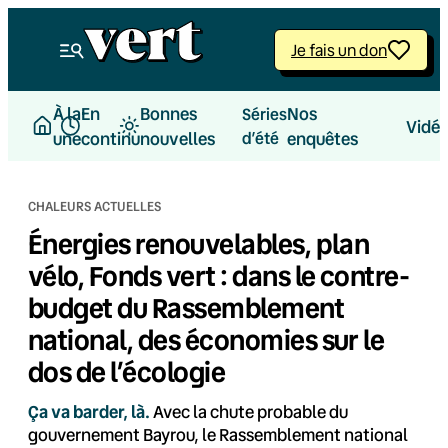
Aller
au
Je fais un don
contenu
À la
En
Bonnes
Nos
Séries
Vidé
une
continu
nouvelles
d’été
enquêtes
CHALEURS ACTUELLES
Énergies renouvelables, plan
vélo, Fonds vert : dans le contre-
budget du Rassemblement
national, des économies sur le
dos de l’écologie
Ça va barder, là.
Avec la chute probable du
gouvernement Bayrou, le Rassemblement national