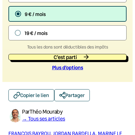
9 € / mois
19 € / mois
Tous les dons sont déductibles des impôts
C'est parti
Plus d’option
s
Copier le lien
Partager
Par
Théo Mouraby
→ Tous ses articles
FRANÇOIS BAYROU
, 
JORDAN BARDELLA
, 
MARINE LE