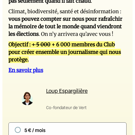
pas seulement quand il fait chaud
.
Climat, biodiversité, santé et désinformation :
vous pouvez compter sur nous pour rafraîchir
la mémoire de tout le monde quand viendront
les élections
. On n’y arrivera qu’avec vous !
Objectif :
+ 5 000
+ 6 000 membres du Club
pour créer ensemble un journalisme qui nous
protège.
En savoir plus
Loup Espargilière
Co-fondateur de Vert
5 € / mois