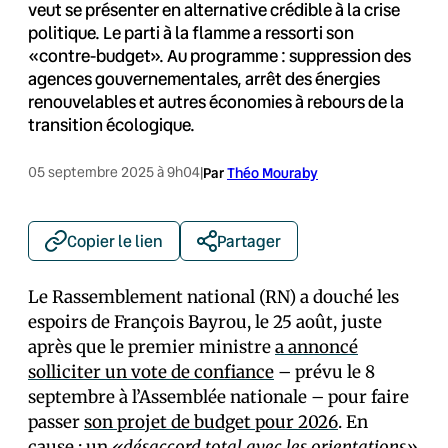
veut se présenter en alternative crédible à la crise
politique. Le parti à la flamme a ressorti son
«contre-budget». Au programme : suppression des
agences gouvernementales, arrêt des énergies
renouvelables et autres économies à rebours de la
transition écologique.
05 septembre 2025 à 9h04
|
Par
Théo Mouraby
Copier le lien
Partager
Le Rassemblement national (RN) a douché les
espoirs de François Bayrou, le 25 août, juste
après que le premier ministre
a annoncé
solliciter un vote de confiance
– prévu le 8
septembre à l’Assemblée nationale – pour faire
passer
son projet de budget pour 2026
. En
cause : un
«désaccord total avec les orientations»