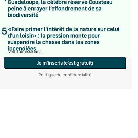
Guadeloupe, la célèbre réserve Cousteau
Du lundi au vendredi
peine à enrayer l’effondrement de sa
Hebdomadaire
biodiversité
Le samedi
Chaleurs Actuelles
5
«Faire primer l’intérêt de la nature sur celui
Une fois par mois
C’était Mieux Après
d’un loisir» : la pression monte pour
Occasionnelle
suspendre la chasse dans les zones
incendiées
Je m’inscris (c’est gratuit)
Politique de confidentialité