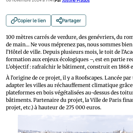
|
Par
Justine Prados
Copier le lien
Partager
100 mètres carrés de verdure, des genévriers, du ro
de main… Ne vous méprenez pas, nous sommes bien da
l’Hôtel de ville. Depuis plusieurs mois, le toit de l’A
formation aux enjeux écologiques –, est en partie re
L’objectif : rafraîchir le bâtiment, construit en 1868 e
À l’origine de ce projet, il y a Roofscapes. Lancée par
adapter les villes au réchauffement climatique grâce à
plateformes en bois végétalisées au-dessus des toitur
bâtiments. Partenaire du projet, la Ville de Paris fin
projet, etc.) à hauteur de 275 000 euros.