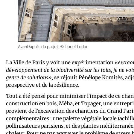
Avant/après du projet. © Lionel Leduc
La Ville de Paris y voit une expérimentation
«extrao
développement de la biodiversité sur les toits, je ne vo
genre de solutions»
, se réjouit Pénélope Komitès, adjo
prospective et de la résilience.
Tout a été pensé pour minimiser l’impact de ce chant
construction en bois, Méha, et Topager, une entrepris
provient de l’excavation des chantiers du Grand Pari
complémentaires : une palette végétale locale (achillée
pollinisateurs parisiens, et des plantes méditerranéen
chaleur. Pour ne pas aggraver le problème de stress 