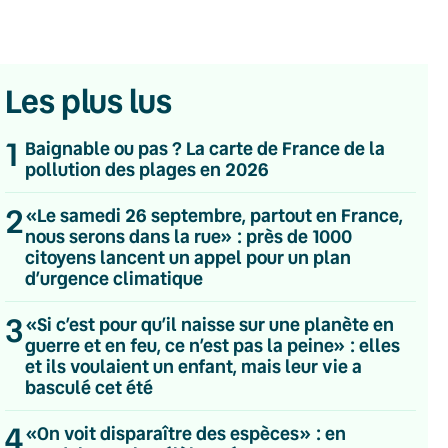
Les plus lus
1
Baignable ou pas ? La carte de France de la
pollution des plages en 2026
2
«Le samedi 26 septembre, partout en France,
nous serons dans la rue» : près de 1000
citoyens lancent un appel pour un plan
d’urgence climatique
3
«Si c’est pour qu’il naisse sur une planète en
guerre et en feu, ce n’est pas la peine» : elles
et ils voulaient un enfant, mais leur vie a
basculé cet été
💌 Inscrivez-vous à nos newsletters
4
«On voit disparaître des espèces» : en
Quotidienne