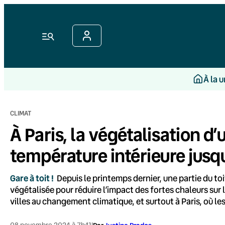
Aller
au
contenu
Menu
À la 
CLIMAT
À Paris, la végétalisation d’u
température intérieure jusqu
Gare à toit !
Depuis le printemps dernier, une partie du toi
végétalisée pour réduire l’impact des fortes chaleurs sur
villes au changement climatique, et surtout à Paris, où le
08 novembre 2024 à 7h41