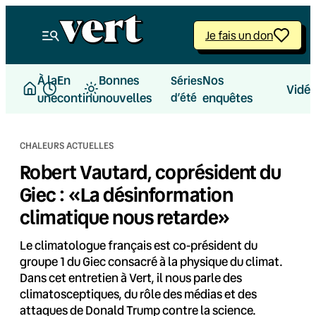
Aller
au
Je fais un don
contenu
À la
En
Bonnes
Nos
Séries
Vidé
une
continu
nouvelles
d’été
enquêtes
CHALEURS ACTUELLES
Robert Vautard, coprésident du
Giec : «La désinformation
climatique nous retarde»
Le climatologue français est co-président du
groupe 1 du Giec consacré à la physique du climat.
Dans cet entretien à Vert, il nous parle des
climatosceptiques, du rôle des médias et des
attaques de Donald Trump contre la science.