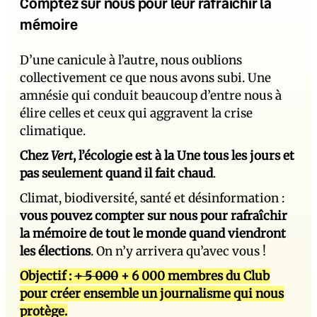
Comptez sur nous pour leur rafraîchir la
mémoire
D’une canicule à l’autre, nous oublions
collectivement ce que nous avons subi. Une
amnésie qui conduit beaucoup d’entre nous à
élire celles et ceux qui aggravent la crise
climatique.
Chez
Vert
, l’écologie est à la Une tous les jours et
pas seulement quand il fait chaud
.
Climat, biodiversité, santé et désinformation :
vous pouvez compter sur nous pour rafraîchir
la mémoire de tout le monde quand viendront
les élections
. On n’y arrivera qu’avec vous !
Objectif :
+ 5 000
+ 6 000 membres du Club
pour créer ensemble un journalisme qui nous
protège.