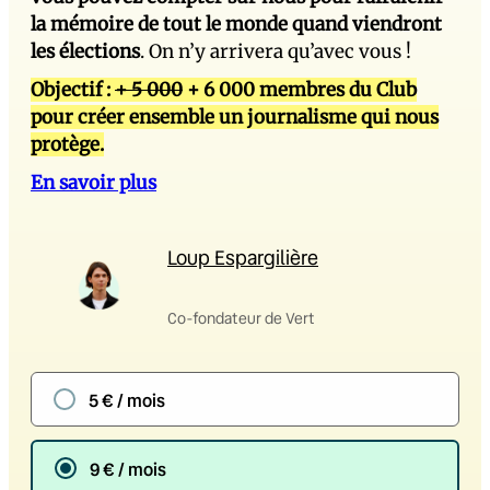
la mémoire de tout le monde quand viendront
les élections
. On n’y arrivera qu’avec vous !
Objectif :
+ 5 000
+ 6 000 membres du Club
pour créer ensemble un journalisme qui nous
protège.
En savoir plus
Loup Espargilière
Co-fondateur de Vert
5 € / mois
9 € / mois