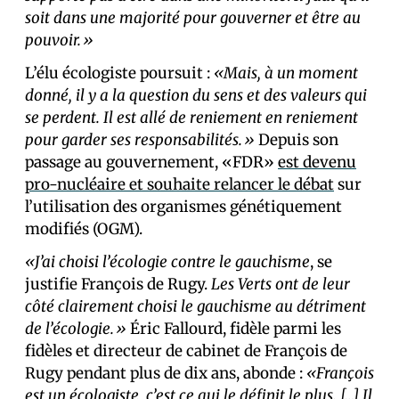
soit dans une majorité pour gouverner et être au
pouvoir.»
L’élu écologiste poursuit :
«Mais, à un moment
donné, il y a la question du sens et des valeurs qui
se perdent. Il est allé de reniement en reniement
pour garder ses responsabilités.»
Depuis son
passage au gouvernement, «FDR»
est devenu
pro-nucléaire et souhaite relancer le débat
sur
l’utilisation des organismes génétiquement
modifiés (OGM).
«J’ai choisi l’écologie contre le gauchisme
, se
justifie François de Rugy.
Les Verts ont de leur
côté clairement choisi le gauchisme au détriment
de l’écologie.»
Éric Fallourd, fidèle parmi les
fidèles et directeur de cabinet de François de
Rugy pendant plus de dix ans, abonde :
«François
est un écologiste, c’est ce qui le définit le plus. […] Il