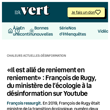
Aller
au
Je fais un don
contenu
À la
En
Bonnes
Nos
Série
Vidéo
une
continu
nouvelles
d’été
enquêtes
·
CHALEURS ACTUELLES
DÉSINFORMATION
«Il est allé de reniement en
reniement» : François de Rugy,
du ministère de l’écologie à la
désinformation sur Youtube
François ressurgit.
En 2019, François de Rugy était
ministre de la transition écologique, numéro deux