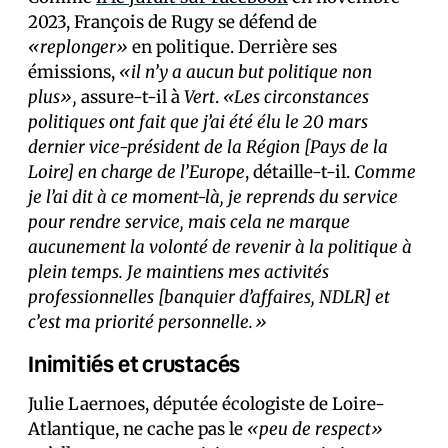
2023, François de Rugy se défend de
«replonger»
en politique. Derrière ses
émissions,
«il n’y a aucun but politique non
plus»,
assure-t-il à
Vert
.
«Les circonstances
politiques ont fait que j’ai été élu le 20 mars
dernier vice-président de la Région [Pays de la
Loire] en charge de l’Europe
, détaille-t-il.
Comme
je l’ai dit à ce moment-là, je reprends du service
pour rendre service, mais cela ne marque
aucunement la volonté de revenir à la politique à
plein temps. Je maintiens mes activités
professionnelles [banquier d’affaires, NDLR] et
c’est ma priorité personnelle.»
Inimitiés et crustacés
Julie Laernoes, députée écologiste de Loire-
Atlantique, ne cache pas le
«peu de respect»