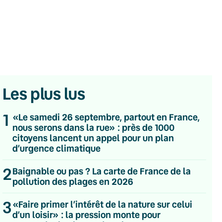
Les plus lus
1
«Le samedi 26 septembre, partout en France,
nous serons dans la rue» : près de 1000
citoyens lancent un appel pour un plan
d’urgence climatique
2
Baignable ou pas ? La carte de France de la
💌 Inscrivez-vous à nos newsletters
pollution des plages en 2026
Quotidienne
3
«Faire primer l’intérêt de la nature sur celui
Du lundi au vendredi
d’un loisir» : la pression monte pour
Hebdomadaire