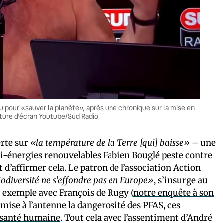
u pour «sauver la planète», après une chronique sur la mise en
ture d’écran Youtube/Sud Radio
erte sur
«la température de la Terre [qui] baisse»
– une
nti-énergies renouvelables
Fabien Bouglé
peste contre
et d’affirmer cela. Le patron de l’association Action
iodiversité ne s’effondre pas en Europe»
, s’insurge au
r exemple avec François de Rugy (
notre enquête à son
imise à l’antenne la dangerosité des PFAS, ces
a santé humaine
. Tout cela avec l’assentiment d’André