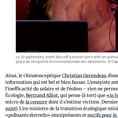
Le 10 septembre, André Bercoff a enlevé son t-shirt en platea
place de l’étiquette environnementale des vêtements. © Cap
Ainsi, le climatosceptique
Christian Gerondeau
diss
information qui est bel et bien fausse. L’essayiste a
l’inefficacité du solaire et de l’éolien – rien ne perm
Écologie,
Bertrand Alliot
, qui pense (à tort) que
«
la b
micro de
la censure
dont il s’estime victime. Dernie
sujet
). L’ex-ministre de la transition écologique min
«polluants éternels» omniprésents et
nocifs pour l