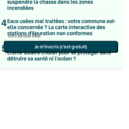
suspendre la chasse dans les zones
Le samedi
incendiées
Chaleurs Actuelles
Une fois par mois
4
C’était Mieux Après
Eaux usées mal traitées : votre commune est-
Occasionnelle
elle concernée ? La carte interactive des
stations d’épuration non conformes
5
Substances toxiques, labels abusifs… Quelle
Je m’inscris (c’est gratuit)
crème solaire choisir pour se protéger sans
détruire sa santé ni l’océan ?
Politique de confidentialité