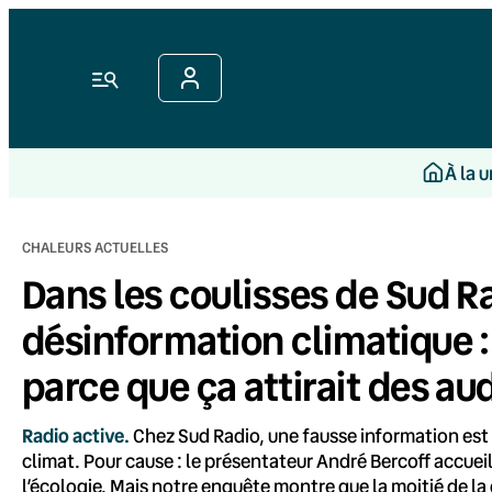
Aller
au
contenu
Menu
À la 
CHALEURS ACTUELLES
Dans les coulisses de Sud R
désinformation climatique : 
parce que ça attirait des au
Radio active.
Chez Sud Radio, une fausse information est
climat. Pour cause : le présentateur André Bercoff accuei
l’écologie. Mais notre enquête montre que la moitié de la 