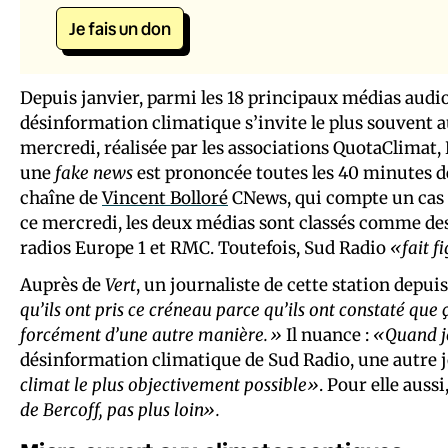
Je fais un don
Depuis janvier, parmi les 18 principaux médias audiov
désinformation climatique s’invite le plus souvent 
mercredi, réalisée par les associations QuotaClimat, 
une
fake news
est prononcée toutes les 40 minutes d
chaîne de
Vincent Bolloré
CNews, qui compte un cas t
ce mercredi, les deux médias sont classés comme de
radios Europe 1 et RMC. Toutefois, Sud Radio
«fait f
Auprès de
Vert
, un journaliste de cette station depui
qu’ils ont pris ce créneau parce qu’ils ont constaté que ç
forcément d’une autre manière.»
Il nuance :
«Quand je 
désinformation climatique de Sud Radio, une autre j
climat le plus objectivement possible»
. Pour elle auss
de Bercoff, pas plus loin».