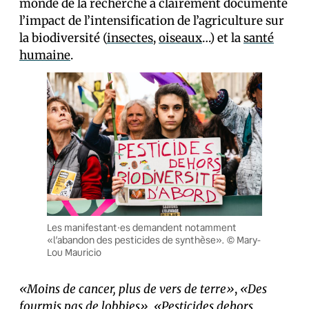
monde de la recherche a clairement documenté
l’impact de l’intensification de l’agriculture sur
la biodiversité (
insectes
,
oiseaux
…) et la
santé
humaine
.
Les manifestant·es demandent notamment
.
«l’abandon des pesticides de synthèse»
© Mary-
Lou Mauricio
«Moins de cancer, plus de vers de terre»
,
«Des
fourmis pas de lobbies»
,
«Pesticides dehors,