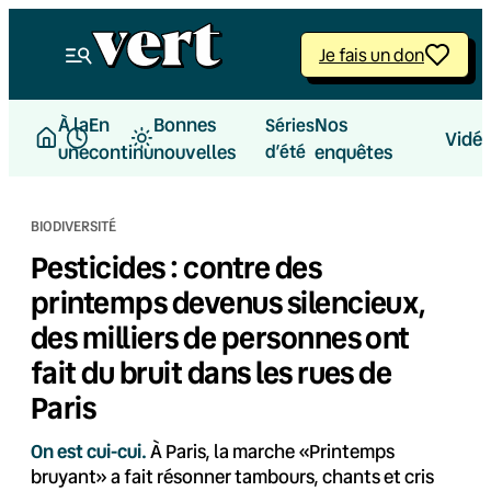
Aller
au
Je fais un don
contenu
À la
En
Bonnes
Nos
Séries
Vidé
une
continu
nouvelles
d’été
enquêtes
BIODIVERSITÉ
Pesticides : contre des
printemps devenus silencieux,
des milliers de personnes ont
fait du bruit dans les rues de
Paris
On est cui-cui.
À Paris, la marche «Printemps
bruyant» a fait résonner tambours, chants et cris