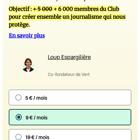
Objectif :
+ 5 000
+ 6 000 membres du Club
pour créer ensemble un journalisme qui nous
protège.
En savoir plus
Loup Espargilière
Co-fondateur de Vert
5 € / mois
9 € / mois
19 € / mois