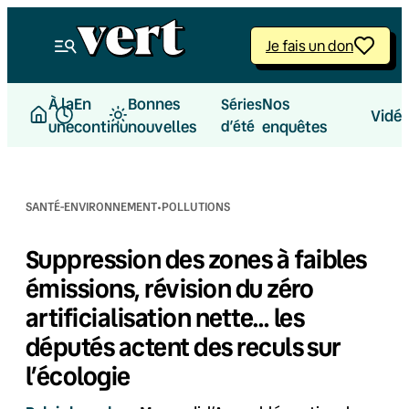
Aller
au
Je fais un don
contenu
À la
En
Bonnes
Nos
Séries
Vidé
une
continu
nouvelles
d’été
enquêtes
·
SANTÉ-ENVIRONNEMENT
POLLUTIONS
Suppression des zones à faibles
émissions, révision du zéro
artificialisation nette… les
députés actent des reculs sur
l’écologie