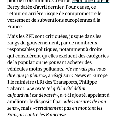
plus de trois milliards d’euros,
selon une note de
Bercy
datée d’avril dernier. Pour cause, ce
retour en arrière risque de compromettre le
versement de subventions européennes à la
France.
Mais les ZFE sont critiquées, jusque dans les
rangs du gouvernement, par de nombreux
responsables politiques, notamment à droite,
qui considèrent qu’elles excluent des catégories
de la population ne pouvant acheter des
véhicules moins polluants.
«Je ne vais pas vous
dire que je pleure»
, a réagi sur CNews et Europe
1 le ministre (LR) des Transports, Philippe
Tabarot.
«Le texte tel qu’il a été défini
aujourd’hui est dépassé»
, a-t-il ajouté, appelant à
améliorer le dispositif par
«des mesures de bon
sens»
, mais
«certainement pas en montant les
Français contre les Français»
.