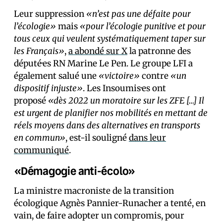
Leur suppression
«n’est pas une défaite pour
l’écologie»
mais
«pour l’écologie punitive et pour
tous ceux qui veulent systématiquement taper sur
les Français»
,
a abondé sur X
la patronne des
député·es RN Marine Le Pen. Le groupe LFI a
également salué une
«victoire»
contre
«un
dispositif injuste»
. Les Insoumis·es ont
proposé
«dès 2022 un moratoire sur les ZFE […] Il
est urgent de planifier nos mobilités en mettant de
réels moyens dans des alternatives en transports
en commun»
, est-il souligné
dans leur
communiqué
.
«Démagogie
anti-écolo»
La ministre macroniste de la transition
écologique Agnès Pannier-Runacher a tenté, en
vain, de faire adopter un compromis, pour