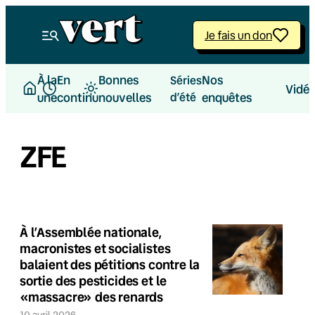
Je fais un don
À la
En
Bonnes
Nos
Séries
Vidé
une
continu
nouvelles
d’été
enquêtes
ZFE
À l’Assemblée nationale,
macronistes et socialistes
balaient des pétitions contre la
sortie des pesticides et le
«massacre» des renards