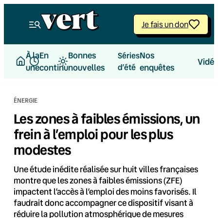
Aller
au
Je fais un don
contenu
À la
En
Bonnes
Nos
Séries
Vidé
une
continu
nouvelles
d’été
enquêtes
ÉNERGIE
Les zones à faibles émissions, un
frein à l’emploi pour les plus
modestes
Une étude inédite réalisée sur huit villes françaises
montre que les zones à faibles émissions (ZFE)
impactent l’accès à l’emploi des moins favorisés. Il
faudrait donc accompagner ce dispositif visant à
réduire la pollution atmosphérique de mesures