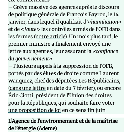
– Grève massive des agent·es après le discours
de politique générale de François Bayrou, le 14
janvier, dans lequel il qualifiait d’
«humiliation»
et de
«faute»
les contrôles armés de l’OFB dans
les fermes
(notre article)
. Un mois plus tard, le
premier ministre a finalement envoyé une
lettre aux agent·es, leur assurant la
«confiance
du gouvernement»
– Plusieurs appels à la suppression de l’OFB,
portés par des élu·es de droite comme Laurent
Wauquiez, chef des député·es Les Républicains,
(
dans une lettre
en date du 7 février), ou encore
Éric Ciotti, président de l’Union des droites
pour la Républiques, qui souhaite faire voter
une proposition de loi
en ce sens fin juin
L’Agence de l’environnement et de la maîtrise
de l’énergie (Ademe)