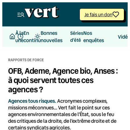
Aller
au
Je fais un don
contenu
À la
En
Bonnes
Nos
Séries
Vidé
une
continu
nouvelles
d’été
enquêtes
RAPPORTS DE FORCE
OFB, Ademe, Agence bio, Anses :
à quoi servent toutes ces
agences ?
Agences tous risques.
Acronymes complexes,
missions méconnues… Vert fait le point sur ces
agences environnementales de l’État, sous le feu
des critiques de la droite, de l’extrême droite et de
certains syndicats agricoles.