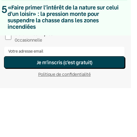
Du lundi au vendredi
5
«Faire primer l’intérêt de la nature sur celui
Hebdomadaire
d’un loisir» : la pression monte pour
Le samedi
suspendre la chasse dans les zones
Chaleurs Actuelles
incendiées
Une fois par mois
C’était Mieux Après
Occasionnelle
Je m’inscris (c’est gratuit)
Politique de confidentialité