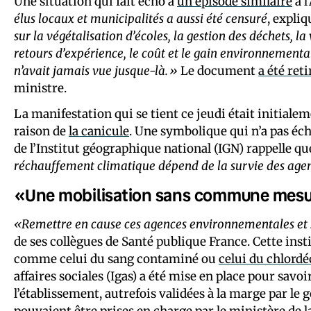
Une situation qui fait écho à
un épisode similaire
à l
élus locaux et municipalités a aussi été censuré
, expli
sur la végétalisation d’écoles, la gestion des déchets, la
retours d’expérience, le coût et le gain environnemental
n’avait jamais vue jusque-là.»
Le document
a été reti
ministre.
La manifestation qui se tient ce jeudi était initiale
raison de
la
canicule
. Une symbolique qui n’a pas é
de l’Institut géographique national (IGN) rappelle q
réchauffement climatique dépend de la survie des age
«Une mobilisation sans commune mes
«Remettre en cause ces agences environnementales et s
de ses collègues de Santé publique France. Cette insti
comme celui du sang contaminé ou
celui du chlord
affaires sociales (Igas) a été mise en place pour sa
l’établissement, autrefois validées à la marge par l
pouvaient être prises en charge par le ministère de l