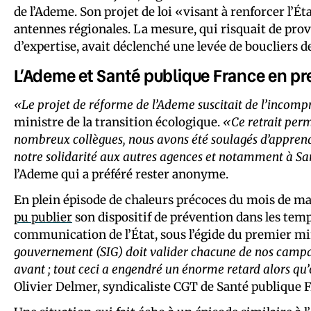
de l’Ademe. Son projet de loi «visant à renforcer l’Ét
antennes régionales. La mesure, qui risquait de provo
d’expertise, avait déclenché une levée de boucliers d
L’Ademe et Santé publique France en pr
«Le projet de réforme de l’Ademe suscitait de l’incom
ministre de la transition écologique.
«Ce retrait per
nombreux collègues, nous avons été soulagés d’apprendr
notre solidarité aux autres agences et notamment à S
l’Ademe qui a préféré rester anonyme.
En plein épisode de chaleurs précoces du mois de mai
pu publier
son dispositif de prévention dans les temps
communication de l’État, sous l’égide du premier mi
gouvernement (SIG)
doit valider chacune de nos campag
avant ; tout ceci a engendré un énorme retard alors qu
Olivier Delmer, syndicaliste CGT de Santé publique F