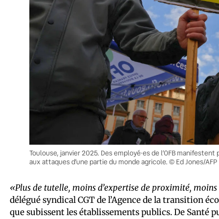
Toulouse, janvier 2025. Des employé·es de l’OFB manifestent 
aux attaques d’une partie du monde agricole. © Ed Jones/AFP
«Plus de tutelle, moins d’expertise de proximité, moi
délégué syndical CGT de l’Agence de la transition éc
que subissent les établissements publics. De Santé pu