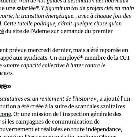
’Ademe.
«Un de nos guides à destination des nouveaux
que une salariée*.
Y figurait un tas de projets clés en main
 voirie, la transition énergétique… avec à chaque fois des
. Cette tutelle politique, c’était quelque chose qu’on
ré
du site de l’Ademe sur demande du premier
ment prévue mercredi dernier, mais a été reportée en
chappé aux syndicats. Un employé* membre de la CGT
ue
«notre capacité collective à lutter contre le
nces».
ure»
anitaires est un reniement de l’histoire»,
a ajouté l’un
tution a été créée à la suite de scandales sanitaires
écone
. Or une mission de l’inspection générale des
voir si les campagnes de communication de
e gouvernement et réalisées en toute indépendance,
a santé ou l’Assurance maladie, explique Olivier