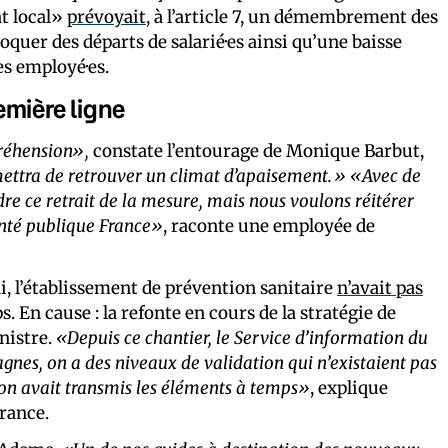
at local»
prévoyait
, à l’article 7, un démembrement des
quer des départs de salarié·es ainsi qu’une baisse
es employé·es.
emière ligne
préhension»,
constate l’entourage de Monique Barbut,
mettra de retrouver un climat d’apaisement.» «Avec de
e ce retrait de la mesure, mais nous voulons réitérer
anté publique France»
, raconte une employée de
, l’établissement de prévention sanitaire
n’avait pas
. En cause : la refonte en cours de la stratégie de
nistre.
«Depuis ce chantier,
le Service d’information du
nes, on a des niveaux de validation qui n’existaient pas
’on avait transmis les éléments à temps»
, explique
rance.