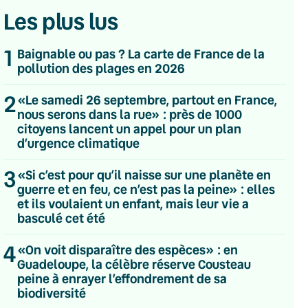
Les plus lus
1
Baignable ou pas ? La carte de France de la
pollution des plages en 2026
2
«Le samedi 26 septembre, partout en France,
nous serons dans la rue» : près de 1000
citoyens lancent un appel pour un plan
d’urgence climatique
3
«Si c’est pour qu’il naisse sur une planète en
guerre et en feu, ce n’est pas la peine» : elles
et ils voulaient un enfant, mais leur vie a
basculé cet été
4
«On voit disparaître des espèces» : en
Guadeloupe, la célèbre réserve Cousteau
💌 Inscrivez-vous à nos newsletters
peine à enrayer l’effondrement de sa
biodiversité
Quotidienne