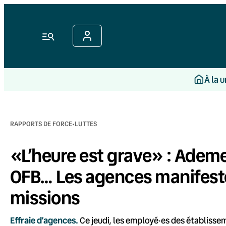
Aller
au
contenu
Menu
À la 
·
RAPPORTS DE FORCE
LUTTES
«L’heure est grave» : Ademe
OFB… Les agences manifeste
missions
Effraie d’agences.
Ce jeudi, les employé·es des établissem