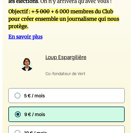
les élections
. On n’y arrivera qu’avec vous !
Objectif :
+ 5 000
+ 6 000 membres du Club
pour créer ensemble un journalisme qui nous
protège.
En savoir plus
Loup Espargilière
Co-fondateur de Vert
5 € / mois
9 € / mois
19 € / mois