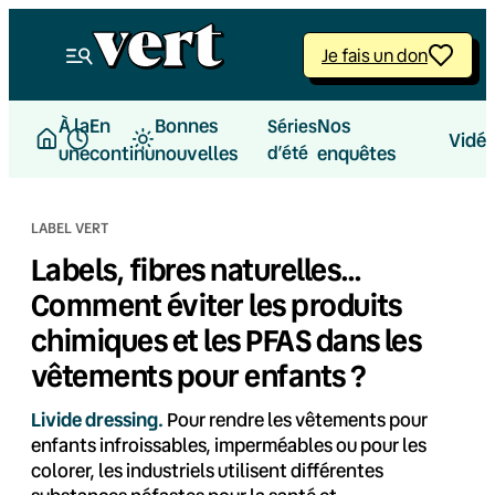
Aller
au
Je fais un don
contenu
À la
En
Bonnes
Nos
Séries
Vidé
une
continu
nouvelles
d’été
enquêtes
LABEL VERT
Labels, fibres naturelles…
Comment éviter les produits
chimiques et les PFAS dans les
vêtements pour enfants ?
Livide dressing.
Pour rendre les vêtements pour
enfants infroissables, imperméables ou pour les
colorer, les industriels utilisent différentes