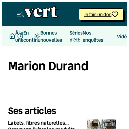
Je fais un don
À la
En
Bonnes
Nos
Séries
Vidé
une
continu
nouvelles
d’été
enquêtes
Marion Durand
Ses articles
Labels, fibres naturelles…