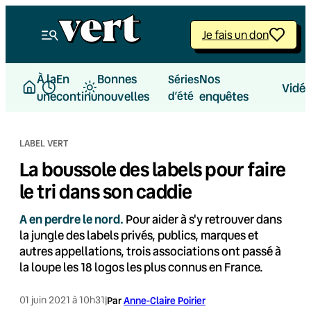
Aller
au
Je fais un don
contenu
À la
En
Bonnes
Nos
Séries
Vidé
une
continu
nouvelles
d’été
enquêtes
LABEL VERT
La boussole des labels pour faire
le tri dans son caddie
A en perdre le nord.
Pour aider à s'y retrouver dans
la jungle des labels privés, publics, marques et
autres appellations, trois associations ont passé à
la loupe les 18 logos les plus connus en France.
01 juin 2021 à 10h31
|
Par
Anne-Claire Poirier