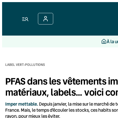
Aller
au
contenu
Menu
À la 
·
LABEL VERT
POLLUTIONS
PFAS dans les vêtements i
matériaux, labels… voici co
Imper mettable.
Depuis janvier, la mise sur le marché de
France. Mais, le temps d’écouler les stocks, ces habits son
rayon, pour mieux les éviter.