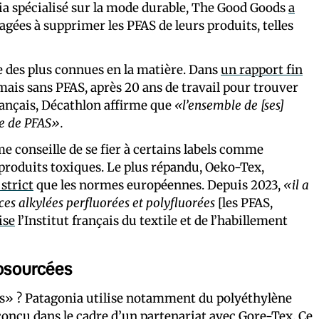
ia spécialisé sur la mode durable, The Good Goods
a
agées à supprimer les PFAS de leurs produits, telles
ne des plus connues en la matière. Dans
un rapport fin
rmais sans PFAS, après 20 ans de travail pour trouver
rançais, Décathlon affirme que
«l’ensemble de [ses]
le de PFAS».
me conseille de se fier à certains labels comme
 produits toxiques. Le plus répandu, Oeko-Tex,
strict
que les normes européennes. Depuis 2023,
«il a
ces alkylées perfluorées et polyfluorées
[les PFAS,
ise
l’Institut français du textile et de l’habillement
iosourcées
ls» ? Patagonia utilise notamment du polyéthylène
onçu dans le cadre d’
un partenariat
avec Gore-Tex. Ce