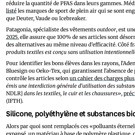
réduire la quantité de PFAS dans leurs gammes. Méd
listé
les marques de sport de plein air qui se sont eng
que Deuter, Vaude ou Icebreaker.
Patagonia, spécialiste des vêtements
outdoor
, est u
2025
, elle assure que 100% de ses articles sont déso
des alternatives au même niveau d’efficacité. Côté f
produits textiles est conçu sans utilisation intentionnel
Pour identifier les bons élèves dans les rayons, l’Ade
Bluesign ou Oeko-Tex, qui garantissent l’absence de
contrôle les articles selon
un cahier des charges plus 
émis une interdiction générale d’utilisation des substan
NDLR]
dans les textiles, le cuir et les chaussures»
,
préc
(IFTH).
Silicone, polyéthylène et substances b
Alors par quoi sont remplacés ces «polluants éterne
expansé, un matériau à base de polymère plastique, c