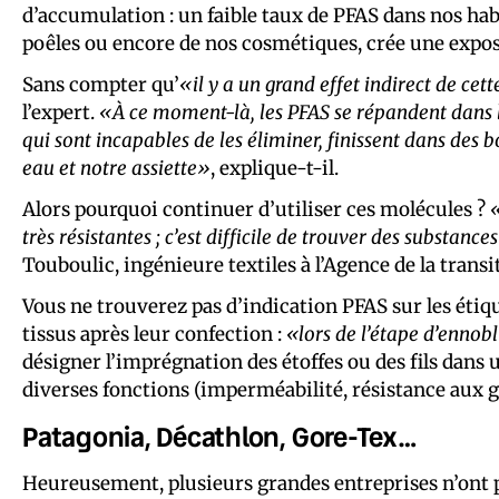
d’accumulation : un faible taux de PFAS dans nos habi
poêles ou encore de nos cosmétiques, crée une expos
Sans compter qu’
«il y a un grand effet indirect de cet
l’expert.
«À ce moment-là, les PFAS se répandent dans le
qui sont incapables de les éliminer, finissent dans des
eau et notre assiette»
, explique-t-il.
Alors pourquoi continuer d’utiliser ces molécules ?
«
très résistantes ; c’est difficile de trouver des substan
Touboulic, ingénieure textiles à l’Agence de la trans
Vous ne trouverez pas d’indication PFAS sur les étiq
tissus après leur confection :
«lors de l’étape d’ennob
désigner l’imprégnation des étoffes ou des fils dans
diverses fonctions (imperméabilité, résistance aux gr
Patagonia, Décathlon, Gore-Tex…
Heureusement, plusieurs grandes entreprises n’ont pa