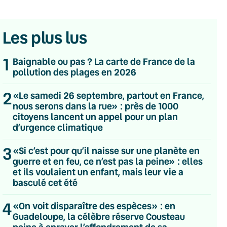
Les plus lus
1
Baignable ou pas ? La carte de France de la
pollution des plages en 2026
2
«Le samedi 26 septembre, partout en France,
nous serons dans la rue» : près de 1000
citoyens lancent un appel pour un plan
d’urgence climatique
3
«Si c’est pour qu’il naisse sur une planète en
guerre et en feu, ce n’est pas la peine» : elles
et ils voulaient un enfant, mais leur vie a
basculé cet été
4
💌 Inscrivez-vous à nos newsletters
«On voit disparaître des espèces» : en
Guadeloupe, la célèbre réserve Cousteau
Quotidienne
peine à enrayer l’effondrement de sa