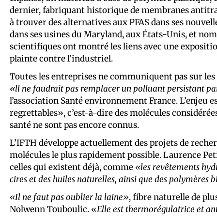
dernier, fabriquant historique de membranes antitr
à trouver des alternatives aux PFAS dans ses nouvelle
dans ses usines du Maryland, aux États-Unis, et nom
scientifiques ont montré les liens avec une expositi
plainte contre l’industriel.
Toutes les entreprises ne communiquent pas sur les p
«ll ne faudrait pas remplacer un polluant persistant pa
l’association Santé environnement France. L’enjeu es
regrettables», c’est-à-dire des molécules considérée
santé ne sont pas encore connus.
L’IFTH développe actuellement des projets de recher
molécules le plus rapidement possible. Laurence Petit,
celles qui existent déjà, comme
«les revêtements hyd
cires et des huiles naturelles, ainsi que des polymères
«Il ne faut pas oublier la laine»
, fibre naturelle de pl
Nolwenn Touboulic. «
Elle est thermorégulatrice et an