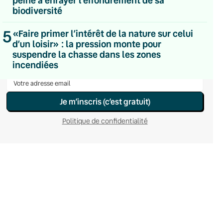
Du lundi au vendredi
biodiversité
Hebdomadaire
Le samedi
5
«Faire primer l’intérêt de la nature sur celui
Chaleurs Actuelles
d’un loisir» : la pression monte pour
Une fois par mois
suspendre la chasse dans les zones
C’était Mieux Après
incendiées
Occasionnelle
Je m’inscris (c’est gratuit)
Politique de confidentialité