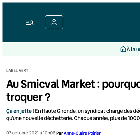
Aller
au
contenu
Menu
À la 
LABEL VERT
Au Smicval Market : pourquo
troquer ?
Ça en jette !
En Haute Gironde, un syndicat chargé des dé
qu'une nouvelle déchetterie. Chaque année, plus de 1000
07 octobre 2021 à 10h06
|
Par
Anne-Claire Poirier