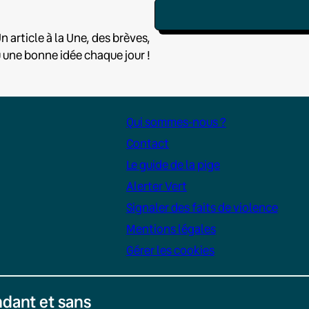
n article à la Une, des brèves,
u une bonne idée chaque jour !
Qui sommes-nous ?
Contact
Le guide de la pige
Alerter Vert
Signaler des faits de violence
Mentions légales
Gérer les cookies
dant et sans