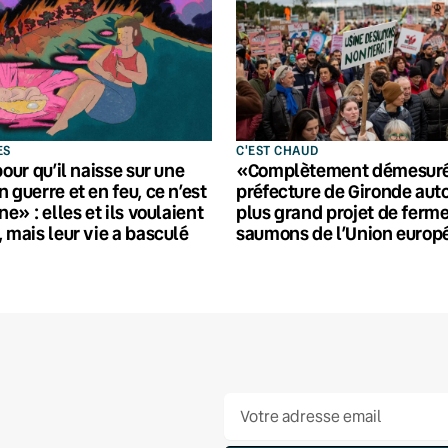
ES
C'EST CHAUD
pour qu’il naisse sur une
«Complètement démesuré»
 guerre et en feu, ce n’est
préfecture de Gironde auto
ne» : elles et ils voulaient
plus grand projet de ferme
, mais leur vie a basculé
saumons de l’Union euro