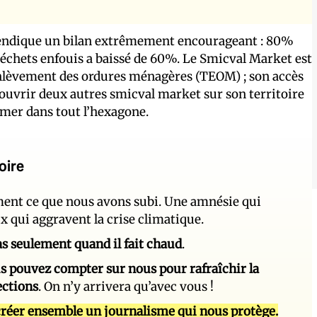
evendique un bilan extrêmement encourageant : 80%
 déchets enfouis a baissé de 60%. Le Smicval Market est
d’enlèvement des ordures ménagères (TEOM) ; son accès
’ouvrir deux autres smicval market sur son territoire
imer dans tout l’hexagone.
oire
ement ce que nous avons subi. Une amnésie qui
ux qui aggravent la crise climatique.
 pas seulement quand il fait chaud
.
s pouvez compter sur nous pour rafraîchir la
ections
. On n’y arrivera qu’avec vous !
réer ensemble un journalisme qui nous protège.