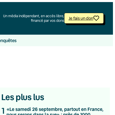
Un média indépendant, en accès libre,
Je fais un don
financé par vos dons
enquêtes
Les plus lus
1
«Le samedi 26 septembre, partout en France,
nous serons dans la rue» : près de 1000