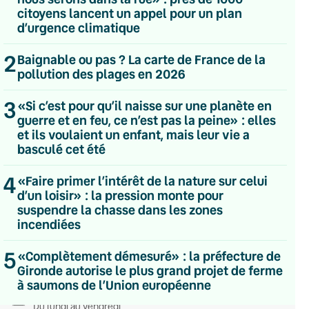
citoyens lancent un appel pour un plan
d’urgence climatique
2
Baignable ou pas ? La carte de France de la
pollution des plages en 2026
3
«Si c’est pour qu’il naisse sur une planète en
guerre et en feu, ce n’est pas la peine» : elles
et ils voulaient un enfant, mais leur vie a
basculé cet été
4
«Faire primer l’intérêt de la nature sur celui
d’un loisir» : la pression monte pour
suspendre la chasse dans les zones
incendiées
5
«Complètement démesuré» : la préfecture de
💌 Inscrivez-vous à nos newsletters
Gironde autorise le plus grand projet de ferme
à saumons de l’Union européenne
Quotidienne
Du lundi au vendredi