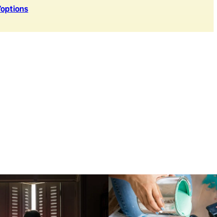
’option
s