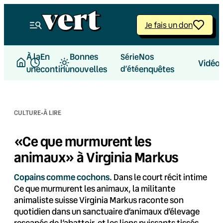
Aller
au
Je fais un don
contenu
À la
En
Bonnes
Nos
Série
Vidéo
une
continu
nouvelles
d’été
enquêtes
·
CULTURE
À LIRE
«Ce que murmurent les
animaux» à Virginia Markus
Copains comme cochons.
Dans le court récit intime
Ce que murmurent les animaux, la militante
animaliste suisse Virginia Markus raconte son
quotidien dans un sanctuaire d’animaux d’élevage
rescapés de l’abattoir, et les liens puissants tissés