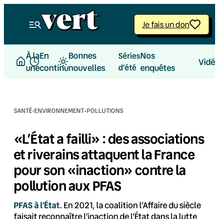
Aller
au
Je fais un don
contenu
À la
En
Bonnes
Nos
Séries
Vidé
une
continu
nouvelles
d’été
enquêtes
·
SANTÉ-ENVIRONNEMENT
POLLUTIONS
«L’État a failli» : des associations
et riverains attaquent la France
pour son «inaction» contre la
pollution aux PFAS
PFAS à l’État.
En 2021, la coalition l’Affaire du siècle
faisait reconnaître l’inaction de l’État dans la lutte