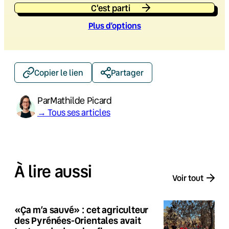
C'est parti
Plus d’option
s
Copier le lien
Partager
Par
Mathilde Picard
→ Tous ses articles
À lire aussi
Voir tout
«Ça m’a sauvé» : cet agriculteur
des Pyrénées-Orientales avait