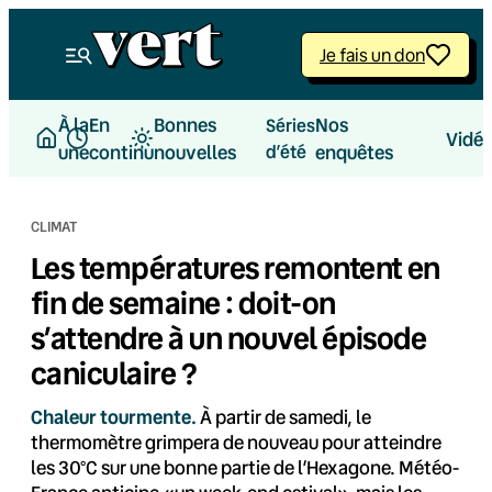
Aller
au
Je fais un don
contenu
À la
En
Bonnes
Nos
Séries
Vidé
une
continu
nouvelles
d’été
enquêtes
CLIMAT
Les températures remontent en
fin de semaine : doit-on
s’attendre à un nouvel épisode
caniculaire ?
Chaleur tourmente.
À partir de samedi, le
thermomètre grimpera de nouveau pour atteindre
les 30°C sur une bonne partie de l’Hexagone. Météo-